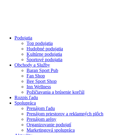
Podujatia
Top podujatia
Hudobné podujatia
Kultúrne podujatia
Športové podujatia
Obchody a Služby
Baran Sport Pub
Fan Shop
Bee Sport Shop
Inn Wellness
Požičiavania a brúsenie korčúl
Rozpis ľadu
Spolupráca
Prenájom ľadu
Prenájom priestorov a reklamných plôch
Prenájom arény
Organizovanie podujatí
Marketingová spolupráca