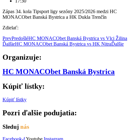
17:30
Zápas 34. kola Tipsport ligy sezóny 2025/2026 medzi HC
MONACObet Banská Bystrica a HK Dukla Trenčín
Zdielať:
Prev
Predošlé
HC MONACObet Banská Bystrica vs Vlci Žilina
Ďalšie
HC MONACObet Banská Bystrica vs HK Nitra
Ďalšie
Organizuje:
HC MONACObet Banská Bystrica
Kúpiť lístky:
Kúpiť lístky
Pozri ďalšie podujatia:
Sleduj
nás
Facebook-f
Youtube
Instagram