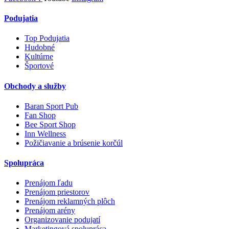
Podujatia
Top Podujatia
Hudobné
Kultúrne
Športové
Obchody a služby
Baran Sport Pub
Fan Shop
Bee Sport Shop
Inn Wellness
Požičiavanie a brúsenie korčúl
Spolupráca
Prenájom ľadu
Prenájom priestorov
Prenájom reklamných plôch
Prenájom arény
Organizovanie podujatí
Marketingová spolupráca