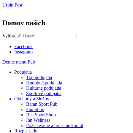
Preskočiť
Urpín Fest
na
obsah
Domov našich
Vyhľadať
Facebook
Instagram
Denné menu Pub
Podujatia
Top podujatia
Hudobné podujatia
Kultúrne podujatia
Športové podujatia
Obchody a Služby
Baran Sport Pub
Fan Shop
Bee Sport Shop
Inn Wellness
Požičiavanie a brúsenie korčúl
Rozpis ľadu