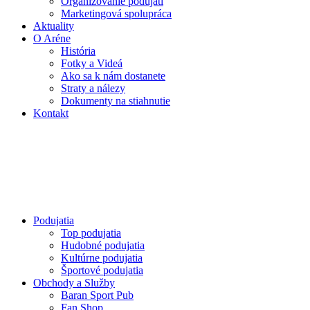
Organizovanie podujatí
Marketingová spolupráca
Aktuality
O Aréne
História
Fotky a Videá
Ako sa k nám dostanete
Straty a nálezy
Dokumenty na stiahnutie
Kontakt
Podujatia
Top podujatia
Hudobné podujatia
Kultúrne podujatia
Športové podujatia
Obchody a Služby
Baran Sport Pub
Fan Shop