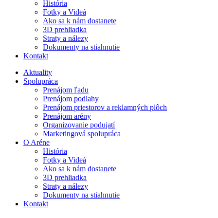
História
Fotky a Videá
Ako sa k nám dostanete
3D prehliadka
Straty a nálezy
Dokumenty na stiahnutie
Kontakt
Aktuality
Spolupráca
Prenájom ľadu
Prenájom podlahy
Prenájom priestorov a reklamných plôch
Prenájom arény
Organizovanie podujatí
Marketingová spolupráca
O Aréne
História
Fotky a Videá
Ako sa k nám dostanete
3D prehliadka
Straty a nálezy
Dokumenty na stiahnutie
Kontakt