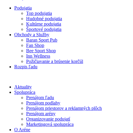
Podujatia
Top podujatia
Hudobné podujatia
Kultúrne podujatia
Športové podujatia
Obchody a Služby
Baran Sport Pub
Fan Shop
Bee Sport Shop
Inn Wellness
Požičiavanie a brúsenie korčúl
Rozpis ľadu
Aktuality
Spolupráca
Prenájom ľadu
Prenájom podlahy
Prenájom priestorov a reklamných plôch
Prenájom arény
Organizovanie podujatí
Marketingová spolupráca
O Aréne