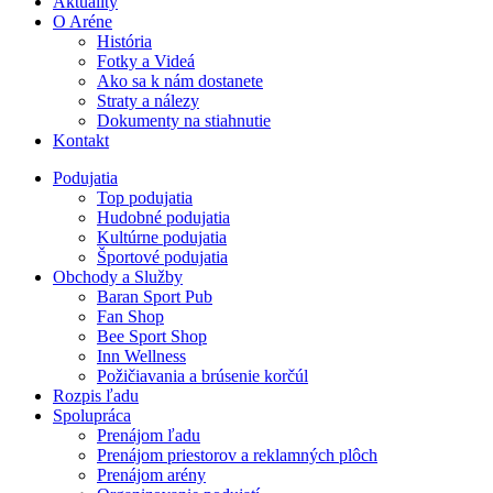
Aktuality
O Aréne
História
Fotky a Videá
Ako sa k nám dostanete
Straty a nálezy
Dokumenty na stiahnutie
Kontakt
Podujatia
Top podujatia
Hudobné podujatia
Kultúrne podujatia
Športové podujatia
Obchody a Služby
Baran Sport Pub
Fan Shop
Bee Sport Shop
Inn Wellness
Požičiavania a brúsenie korčúl
Rozpis ľadu
Spolupráca
Prenájom ľadu
Prenájom priestorov a reklamných plôch
Prenájom arény