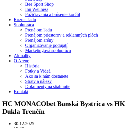
Bee Sport Shop
Inn Wellness
Požičiavania a brúsenie korčúl
Rozpis ľadu
Spolupráca
Prenájom ľadu
Prenájom priestorov a reklamných plôch
Prenájom arény
Organizovanie podujatí
Marketingová spolupráca
Aktuality
O Aréne
História
Fotky a Videá
Ako sa k nám dostanete
Straty a nálezy
Dokumenty na stiahnutie
Kontakt
HC MONACObet Banská Bystrica vs HK
Dukla Trenčín
30.12.2025